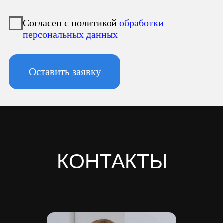
Юридический адрес:
196247, Санкт-Петербург г, вн.тер.г.
муниципальный округ
Новоизмайловское, пл. Конституции, д.
3, к. 2, литера А, помещ. 135-Н офис А-1,
комната 2
Фактический адрес:
196247, Санкт-Петербург г, вн.тер.г.
муниципальный округ
Новоизмайловское, пл. Конституции, д.
3, к. 2, литера А, помещ. 135-Н офис А-1,
комната 2
Реквизиты:
ИНН 7810974702
КПП 781001001
ОГРН 1237800042138
Расчетный счет 40702810420000084362
Кор/счет 30101810745374525104
БИК 044525104
Банк ООО "Банк Точка"