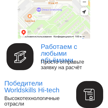
Ваш надёжный партнёр в реализации
уникальных проектов. Наша команда
опытных специалистов, готова
воплотить в жизнь самые смелые идеи
и проекты. Мы предлагаем широкий
спектр услуг по проектированию и
изготовлению металлоконструкций и
изделий любой сложности под ключ.
Изготовление металлоизделий и
металлоконструкций.
Полный цикл обработки металла и
металлоизделий
Производство инженерных расчётов
и анализ конструкций.
Создание 3D-модели и выпуск
конструкторской документации.
Осуществление авторского надзора