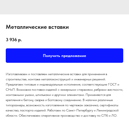
Металлические вставки
3 936
р.
Получить предложение
ПРЕИМУЩЕСТВА
Изготавливаем и поставляем металлические вставки для применения в
ОТЗЫВЫ О НАШЕЙ
строительстве, монтаже металлоконструкций и инженерных решений.
Предлагаем типовые и индивидуальные исполнения, соответствующие ГОСТ и
КОМПАНИИ
СНиП. Возможна поставка изделий с анкерными стержнями, ребрами жесткости,
монтажными ушами, шпильками и другими элементами. Применяются для
крепления к бетону, сварке и болтовому соединению. В наличии различные
типоразмеры, возможность изготовления по чертежам заказчика, сертификаты
качества, паспорта изделий. Работаем по Санкт-Петербургу и Ленинградской
области. Обеспечиваем оперативное производство и доставку по СПб и ЛО.