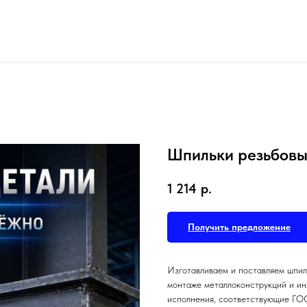
Шпильки резьбов
1 214
р.
Получить предложение
Изготавливаем и поставляем шпил
монтаже металлоконструкций и и
исполнения, соответствующие ГО