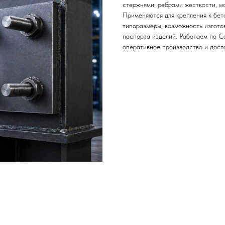
стержнями, ребрами жесткости, м
Применяются для крепления к бет
типоразмеры, возможность изготов
паспорта изделий. Работаем по С
оперативное производство и дост