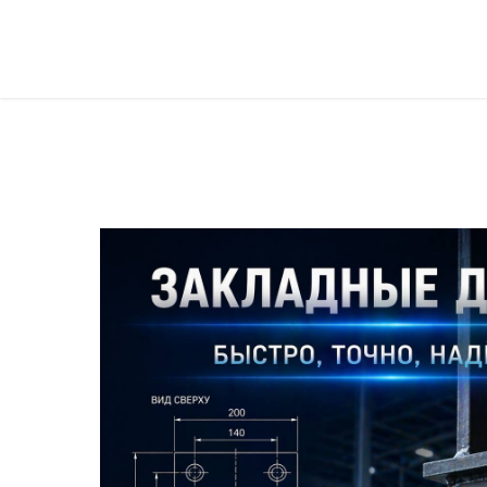
Север Гарант Групп на карте Санкт‑Петербурга — Яндекс Карты