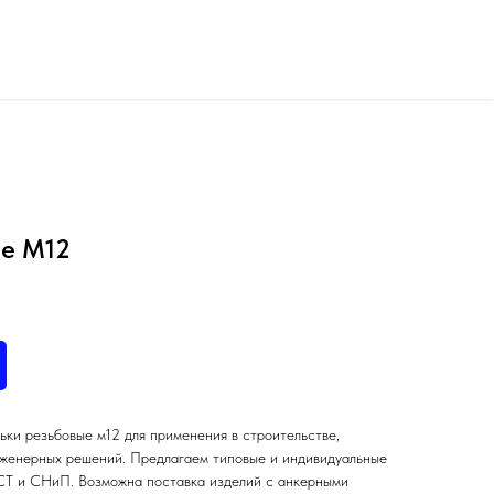
ые М12
ьки резьбовые м12 для применения в строительстве,
нженерных решений. Предлагаем типовые и индивидуальные
СТ и СНиП. Возможна поставка изделий с анкерными