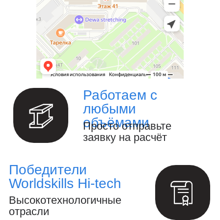
Ваш надёжный партнёр в реализации
уникальных проектов. Наша команда
опытных специалистов, готова
воплотить в жизнь самые смелые идеи
и проекты. Мы предлагаем широкий
спектр услуг по проектированию и
изготовлению металлоконструкций и
изделий любой сложности под ключ.
Изготовление металлоизделий и
металлоконструкций.
Полный цикл обработки металла и
металлоизделий
Производство инженерных расчётов
и анализ конструкций.
Создание 3D-модели и выпуск
конструкторской документации.
Осуществление авторского надзора