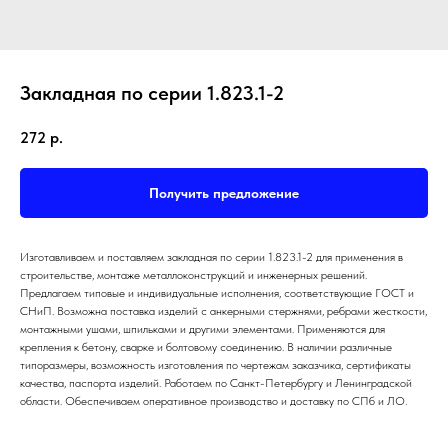
Закладная по серии 1.823.1-2
272
р.
Получить предложение
ПРЕИМУЩЕСТВА
Изготавливаем и поставляем закладная по серии 1.823.1-2 для применения в
ОТЗЫВЫ О НАШЕЙ
строительстве, монтаже металлоконструкций и инженерных решений.
Предлагаем типовые и индивидуальные исполнения, соответствующие ГОСТ и
КОМПАНИИ
СНиП. Возможна поставка изделий с анкерными стержнями, ребрами жесткости,
монтажными ушами, шпильками и другими элементами. Применяются для
крепления к бетону, сварке и болтовому соединению. В наличии различные
типоразмеры, возможность изготовления по чертежам заказчика, сертификаты
качества, паспорта изделий. Работаем по Санкт-Петербургу и Ленинградской
области. Обеспечиваем оперативное производство и доставку по СПб и ЛО.