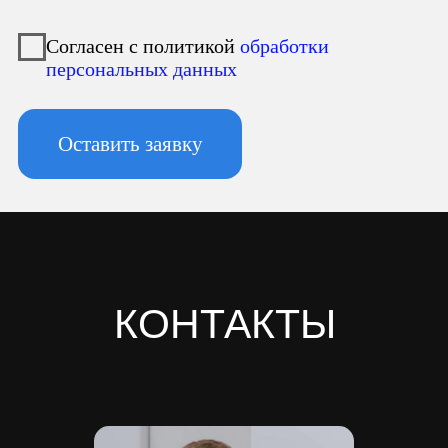
Юридический адрес:
196247, Санкт-Петербург г, вн.тер.г.
муниципальный округ
Новоизмайловское, пл. Конституции, д.
3, к. 2, литера А, помещ. 135-Н офис А-1,
комната 2
Фактический адрес:
196247, Санкт-Петербург г, вн.тер.г.
муниципальный округ
Новоизмайловское, пл. Конституции, д.
3, к. 2, литера А, помещ. 135-Н офис А-1,
комната 2
Реквизиты:
ИНН 7810974702
КПП 781001001
ОГРН 1237800042138
Расчетный счет 40702810420000084362
Кор/счет 30101810745374525104
БИК 044525104
Банк ООО "Банк Точка"