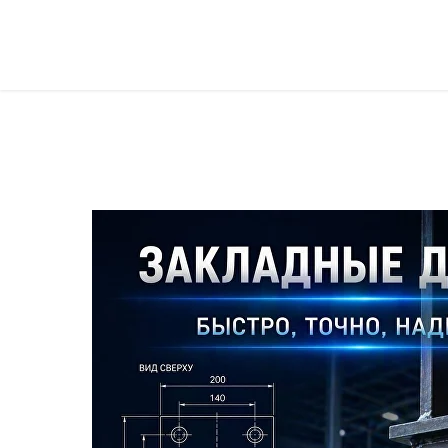
Север Гарант Групп на карте Санкт‑Петербурга — Яндекс Карты