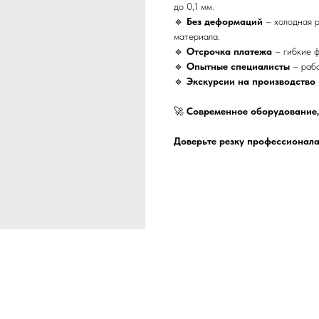
до 0,1 мм.
🔹
Без деформаций
– холодная р
материала.
🔹
Отсрочка платежа
– гибкие ф
🔹
Опытные специалисты
– рабо
🔹
Экскурсии на производство
🚀
Современное оборудование,
Доверьте резку профессионала