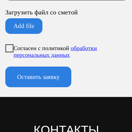
ООО «Север Гарант»
Юридический адрес:
196247, Санкт-Петербург г, вн.тер.г.
муниципальный округ
Новоизмайловское, пл. Конституции, д.
3, к. 2, литера А, помещ. 135-Н офис А-1,
комната 2
Фактический адрес:
196247, Санкт-Петербург г, вн.тер.г.
муниципальный округ
Новоизмайловское, пл. Конституции, д.
3, к. 2, литера А, помещ. 135-Н офис А-1,
комната 2
Реквизиты:
ИНН 7810974702
КПП 781001001
ОГРН 1237800042138