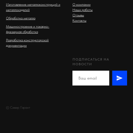
Изготовление металлоконструкций и
О компании
металлоизделий
Наши работы
Отзывы
Обработка металла
Контакты
Машиностроение и токарно-
фрезерная обработка
Разработка конструкторской
документации
ПОДПИСАТЬСЯ НА
НОВОСТИ
© Север Гарант