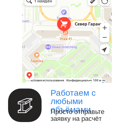
ГАРАНТ
Металлообработка в Санкт‑Петербурге
Ваш надёжный партнёр в реализации
уникальных проектов. Наша команда
опытных специалистов, готова
воплотить в жизнь самые смелые идеи
и проекты. Мы предлагаем широкий
спектр услуг по проектированию и
изготовлению металлоконструкций и
изделий любой сложности под ключ.
Изготовление металлоизделий и
металлоконструкций.
Полный цикл обработки металла и
металлоизделий
Производство инженерных