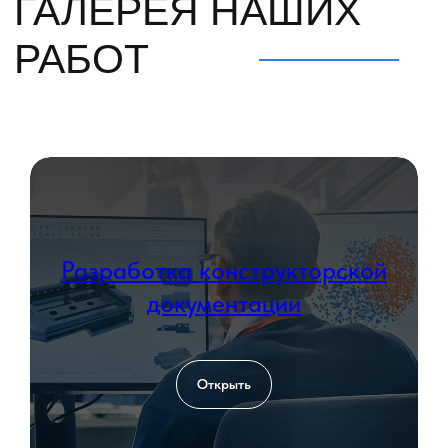
ПОЛУЧИТЕ
+7 (812) 748-93-65
ЛУЧШИЕ
mk@severgarant.com
УСЛОВИЯ
Отправьте нам лучшее
предложение от вашего
поставщика и мы его перебьём
Разработка конструкторской
Введите номер
документации
+7 999 000-00-00
Загрузить файл со сметой
Add file
Открыть
Согласен с политикой
обработки