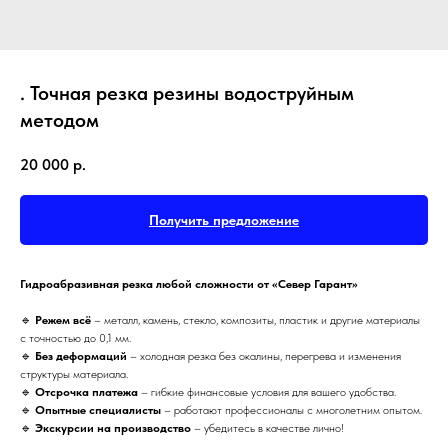
. Точная резка резины водоструйным
методом
20 000
р.
Получить предложение
Гидроабразивная резка любой сложности от «Север Гарант»
ПРЕИМУЩЕСТВА
🔹
Режем всё
– металл, камень, стекло, композиты, пластик и другие материалы
с точностью до 0,1 мм.
ОТЗЫВЫ О НАШЕЙ
🔹
Без деформаций
– холодная резка без окалины, перегрева и изменения
структуры материала.
КОМПАНИИ
🔹
Отсрочка платежа
– гибкие финансовые условия для вашего удобства.
🔹
Опытные специалисты
– работают профессионалы с многолетним опытом.
🔹
Экскурсии на производство
– убедитесь в качестве лично!