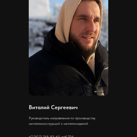
ООО «Север Гарант»
Юридический адрес:
196247, Санкт-Петербург г, вн.тер.г.
муниципальный округ
Новоизмайловское, пл. Конституции, д.
3, к. 2, литера А, помещ. 135-Н офис А-1,
Виталий Сергеевич
комната 2
Руководитель направления по производству
Фактический адрес:
металлоконструкций и металлоизделий
196247, Санкт-Петербург г, вн.тер.г.
муниципальный округ
+7 (812) 748-93-65, доб.704