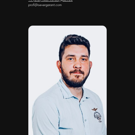
Новоизмайловское, пл. Конституции, д.
profi@severgarant.com
3, к. 2, литера А, помещ. 135-Н офис А-1,
комната 2
Реквизиты:
ИНН 7810974702
КПП 781001001
ОГРН 1237800042138
Расчетный счет 40702810420000084362
Кор/счет 30101810745374525104
БИК 044525104
Банк ООО "Банк Точка"
Скачать