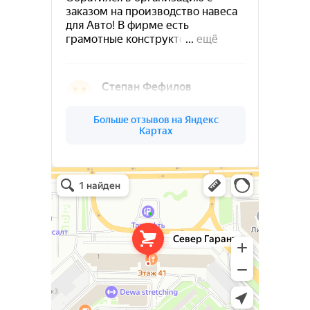
Ваш надёжный партнёр в реализации
уникальных проектов. Наша команда
опытных специалистов, готова
воплотить в жизнь самые смелые идеи
и проекты. Мы предлагаем широкий
спектр услуг по проектированию и
изготовлению металлоконструкций и
изделий любой сложности под ключ.
Север Гарант Групп на карте Санкт‑Петербурга — Яндекс Карты
Север Гарант Групп
Изготовление металлоизделий и
Металлоконструкции в Санкт‑Петербурге
Металлообработка в Санкт‑Петербурге
металлоконструкций.
Полный цикл обработки металла и
металлоизделий
Производство инженерных расчётов
и анализ конструкций.
Создание 3D-модели и выпуск
конструкторской документации.