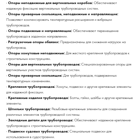
•
Опоры неподвижные для вертикальных коробов:
Обеспечивают
надежную фиксацию вертикальных трубопроводных систем.
•
Опоры приварные скользящие, неподвижные и направляющие:
Позволяют компенсировать температурные расширения и вибрации
трубопроводов.
•
Опоры подвижные и направляющие:
Обеспечивают перемещение
трубопровода в заданном направлении.
•
Разгрузочные опоры обвязки:
Предназначены для снижения нагрузок на
трубопровод.
•
Опоры хомутовые неподвижные:
Для жесткого крепления трубопроводов к
строительным конструкциям.
•
Опоры для вертикальных трубопроводов:
Специализированные опоры для
вертикальных участков трубопроводных систем.
•
Опоры приварные скользящие:
Для трубопроводов, подверженных
ПРЕИМУЩЕСТВА
температурным изменениям.
ОТЗЫВЫ О НАШЕЙ
•
Крепления трубопроводов:
Хомуты, подвески и другие крепежные элементы
для надежной фиксации.
КОМПАНИИ
•
Крепежные изделия трубопровода:
Болты, гайки, шайбы и другие крепежные
элементы.
•
Шпильки трубопровода:
Резьбовые крепежные элементы для соединения
различных элементов трубопроводной системы.
•
Закладные детали для трубопровода:
Обеспечивают надежное крепление
трубопровода к строительным конструкциям.
•
Подвески судовых трубопроводов:
Специальные подвески для
использования в судостроении.