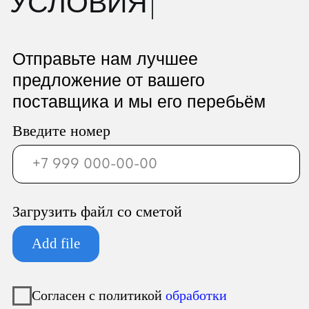
Юридический адрес:
196247, Санкт-Петербург г, вн.тер.г.
муниципальный округ
Новоизмайловское, пл. Конституции, д.
3, к. 2, литера А, помещ. 135-Н офис А-1,
комната 2
Фактический адрес:
196247, Санкт-Петербург г, вн.тер.г.
муниципальный округ
Новоизмайловское, пл. Конституции, д.
3, к. 2, литера А, помещ. 135-Н офис А-1,
комната 2
Реквизиты:
ИНН 7810974702
КПП 781001001
ОГРН 1237800042138
Расчетный счет 40702810420000084362
Кор/счет 30101810745374525104
БИК 044525104