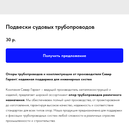
Подвески судовых трубопроводов
30
р.
Получить предложение
Опоры трубопроводов и комплектующие от производителя Север
Гарант: надежная поддержка для инженерных систем
Компания Север Гарант – ведущий производитель металлоконструкций и
изделий, предлагает широкий ассортимент
опор трубопроводов различного
назначения
. Мы обеспечиваем полный цикл производства, от проектирования
до изготовления, гарантируя высокое качество, надежность и соответствие
стандартам для всех типов опор. Наша продукция предназначена для поддержки
и фиксации трубопроводных систем любой сложности в различных отраслях
промышленности и строительства.