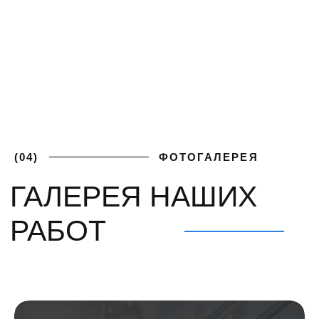
ПОЛУЧИТЕ
+7 (812) 748-93-65
ЛУЧШИЕ
mk@severgarant.com
УСЛОВИЯ
Отправьте нам лучшее
предложение от вашего
поставщика и мы его перебьём
Введите номер
+7 999 000-00-00
Загрузить файл со сметой
Add file
Согласен с политикой
обработки
персональных данных
Оставить заявку