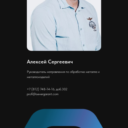
Алексей Сергеевич
Руководитель направления по обработке металла и
металлоизделий
+7 (812) 748-14-16, доб.302
profi@severgarant.com