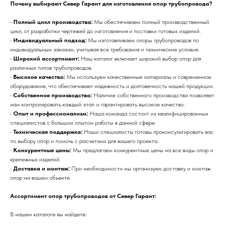
Почему выбирают Север Гарант для изготовления опор трубопровода?
•
Полный цикл производства:
Мы обеспечиваем полный производственный
цикл, от разработки чертежей до изготовления и поставки готовых изделий.
•
Индивидуальный подход:
Мы изготавливаем опоры трубопроводов по
индивидуальным заказам, учитывая все требования и технические условия.
•
Широкий ассортимент:
Наш каталог включает широкий выбор опор для
различных типов трубопроводов.
•
Высокое качество:
Мы используем качественные материалы и современное
оборудование, что обеспечивает надежность и долговечность нашей продукции.
•
Собственное производство:
Наличие собственного производства позволяет
нам контролировать каждый этап и гарантировать высокое качество.
•
Опыт и профессионализм:
Наша команда состоит из квалифицированных
специалистов с большим опытом работы в данной сфере.
•
Техническая поддержка:
Наши специалисты готовы проконсультировать вас
по выбору опор и помочь с расчетами для вашего проекта.
•
Конкурентные цены:
Мы предлагаем конкурентные цены на все виды опор и
крепежных изделий.
•
Доставка и монтаж:
При необходимости мы организуем доставку и монтаж
опор на вашем объекте.
Ассортимент опор трубопроводов от Север Гарант:
В нашем каталоге вы найдете: