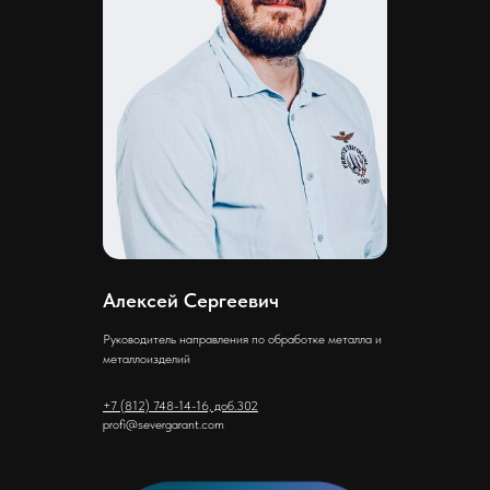
Алексей Сергеевич
Руководитель направления по обработке металла и
металлоизделий
+7 (812) 748-14-16, доб.302
profi@severgarant.com