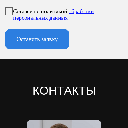
Фактический адрес:
196247, Санкт-Петербург г, вн.тер.г.
муниципальный округ
Новоизмайловское, пл. Конституции, д.
3, к. 2, литера А, помещ. 135-Н офис А-1,
комната 2
Реквизиты:
ИНН 7810974702
КПП 781001001
ОГРН 1237800042138
Расчетный счет 40702810420000084362
Кор/счет 30101810745374525104
БИК 044525104
Банк ООО "Банк Точка"
Скачать