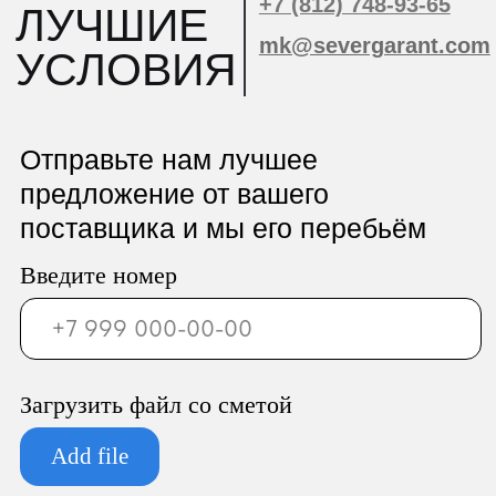
ООО «Север Гарант»
Юридический адрес:
196247, Санкт-Петербург г, вн.тер.г.
муниципальный округ
Новоизмайловское, пл. Конституции, д.
3, к. 2, литера А, помещ. 135-Н офис А-1,
комната 2