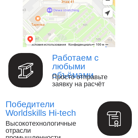
спектр услуг по проектированию и
изготовлению металлоконструкций и
изделий любой сложности под ключ.
Изготовление металлоизделий и
металлоконструкций.
Полный цикл обработки металла и
металлоизделий
Производство инженерных
расчётов и анализ конструкций.
Создание 3D-модели и выпуск
конструкторской документации.
Осуществление авторского
надзора за реализацией проекта.