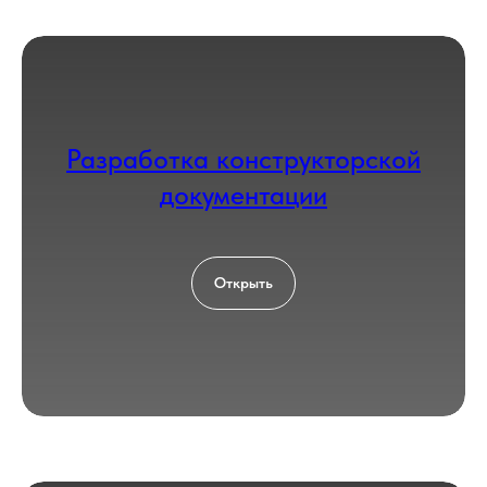
поставщика и мы его перебьём
Введите номер
+7 999 000-00-00
Загрузить файл со сметой
Разработка конструкторской
Add file
документации
Согласен с политикой
обработки
персональных данных
Открыть
Оставить заявку
КОНТАКТЫ