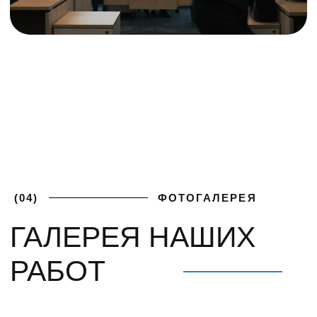
ПОЛУЧИТЕ
+7 (812) 748-93-65
ЛУЧШИЕ
mk@severgarant.com
УСЛОВИЯ
Отправьте нам лучшее
предложение от вашего