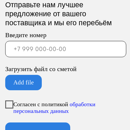
ООО «Север Гарант»
Юридический адрес:
196247, Санкт-Петербург г, вн.тер.г.
муниципальный округ
Новоизмайловское, пл. Конституции, д.
3, к. 2, литера А, помещ. 135-Н офис А-1,