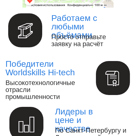
воплотить в жизнь самые смелые идеи
и проекты. Мы предлагаем широкий
спектр услуг по проектированию и
изготовлению металлоконструкций и
изделий любой сложности под ключ.
Изготовление металлоизделий и
металлоконструкций.
Полный цикл обработки металла и
металлоизделий
Производство инженерных расчётов
и анализ конструкций.
Создание 3D-модели и выпуск
конструкторской документации.
Осуществление авторского надзора
за реализацией проекта.