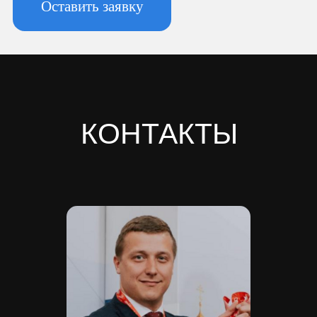
комната 2
Фактический адрес:
196247, Санкт-Петербург г, вн.тер.г.
муниципальный округ
Новоизмайловское, пл. Конституции, д.
3, к. 2, литера А, помещ. 135-Н офис А-1,
комната 2
Реквизиты:
ИНН 7810974702
КПП 781001001
ОГРН 1237800042138
Расчетный счет 40702810420000084362
Кор/счет 30101810745374525104
БИК 044525104
Банк ООО "Банк Точка"
Скачать