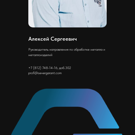
Алексей Сергеевич
Руководитель направления по обработке металла и
металлоизделий
+7 (812) 748-14-16, доб.302
profi@severgarant.com