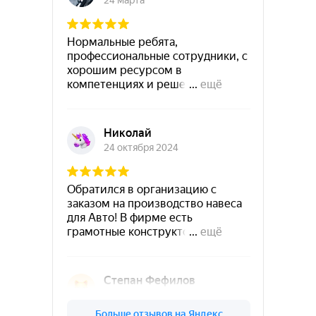
Работаем с любыми
объёмами
Просто отправьте заявку
на расчёт
Победители
Worldskills Hi-tech
Высокотехнологичные
отрасли промышленности
Лидеры в цене
и качестве
По Санкт-Петербургу и
Ленинградской области