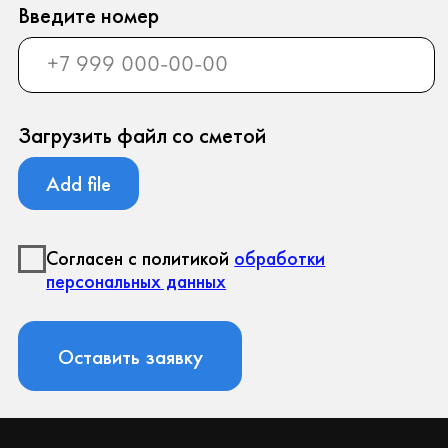
ООО «Север Гарант»
Юридический адрес:
196247, Санкт-Петербург г, вн.тер.г.
муниципальный округ Новоизмайловское, пл.
Конституции, д. 3, к. 2, литера А, помещ. 135-Н
офис А-1, комната 2
Фактический адрес:
196247, Санкт-Петербург г, вн.тер.г.
муниципальный округ Новоизмайловское, пл.
Конституции, д. 3, к. 2, литера А, помещ. 135-Н
офис А-1, комната 2
Реквизиты:
ИНН 7810974702