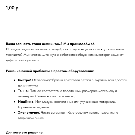
1,00
р.
Получить предложение
Ваша запчасть стала дефицитом? Мы произведём её.
Исходник недоступен из-за санкций, снят с производства или ждать поставки
месяцами? Мы изготовим точную и работоспособную копию, которая заменит
дефицитный оригинал.
Решение вашей проблемы с простом оборудования:
Быстро:
От чертежа/образца до готовой детали. Сократим ваш простой
до минимума.
Точно:
Полное соответствие посадочным размерам, материалу и
геометрии. Станет на штатное место.
Надёжно:
Используем аналогичные или улучшенные материалы.
Гарантия на изделие.
Экономично:
Часто выгоднее и быстрее, чем искать исходник на
ПРЕИМУЩЕСТВА
вторичном рынке.
ОТЗЫВЫ О НАШЕЙ
Для кого это решение: