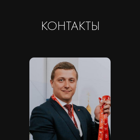
КПП 781001001
ОГРН 1237800042138
Расчетный счет 40702810420000084362
Кор/счет 30101810745374525104
БИК 044525104
Банк ООО "Банк Точка"
Скачать