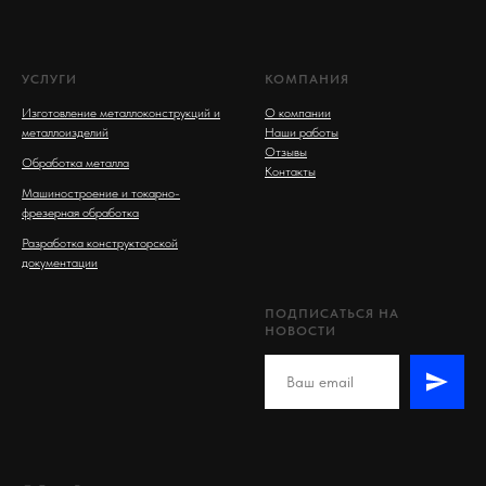
УСЛУГИ
КОМПАНИЯ
Изготовление металлоконструкций и
О компании
металлоизделий
Наши работы
Отзывы
Обработка металла
Контакты
Машиностроение и токарно-
фрезерная обработка
Разработка конструкторской
документации
ПОДПИСАТЬСЯ НА
НОВОСТИ