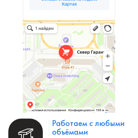
(03)
О КОМПАНИИ
СЕВЕР ГАРАНТ
Север Гарант Групп на карте Санкт‑Петербурга — Яндекс Карты
Север Гарант Групп
Металлоконструкции в Санкт‑Петербурге
Металлообработка в Санкт‑Петербурге
Ваш надёжный партнёр в реализации
уникальных проектов. Наша команда
опытных специалистов, готова воплотить в
жизнь самые смелые идеи и проекты. Мы
предлагаем широкий спектр услуг по
проектированию и изготовлению
металлоконструкций и изделий любой
сложности под ключ.
Изготовление металлоизделий и
металлоконструкций.