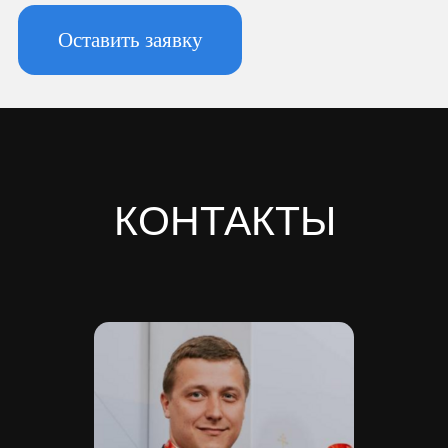
196247, Санкт-Петербург г, вн.тер.г.
муниципальный округ
Новоизмайловское, пл. Конституции, д.
3, к. 2, литера А, помещ. 135-Н офис А-1,
комната 2
Реквизиты:
ИНН 7810974702
КПП 781001001
ОГРН 1237800042138
Расчетный счет 40702810420000084362
Кор/счет 30101810745374525104
БИК 044525104
Банк ООО "Банк Точка"
Скачать