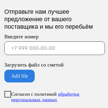
ООО «Север Гарант»
Юридический адрес:
196247, Санкт-Петербург г, вн.тер.г.
муниципальный округ
Новоизмайловское, пл. Конституции, д.
3, к. 2, литера А, помещ. 135-Н офис А-1,
комната 2
Фактический адрес: