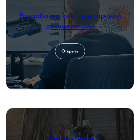
+7 999 000-00-00
Разработка конструкторской
Загрузить файл со сметой
документации
Add file
Согласен с политикой
обработки
Открыть
персональных данных
Оставить заявку
КОНТАКТЫ
Изготовление