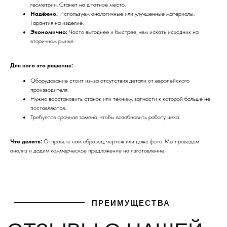
геометрии. Станет на штатное место.
Надёжно:
Используем аналогичные или улучшенные материалы.
ПРЕИМУЩЕСТВА
Гарантия на изделие.
ОТЗЫВЫ О НАШЕЙ
Экономично:
Часто выгоднее и быстрее, чем искать исходник на
вторичном рынке.
КОМПАНИИ
Для кого это решение:
Оборудование стоит из-за отсутствия детали от европейского
производителя.
Нужно восстановить станок или технику, запчасти к которой больше не
поставляются.
Требуется срочная замена, чтобы возобновить работу цеха.
Что делать:
Отправьте нам образец, чертёж или даже фото. Мы проведём
анализ и дадим коммерческое предложение на изготовление.