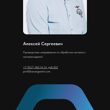
Алексей Сергеевич
Руководитель направления по обработке металла и
металлоизделий
+7 (812) 748-14-16, доб.302
profi@severgarant.com