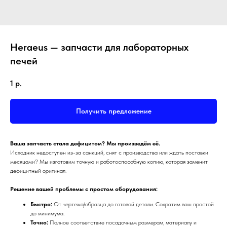
Heraeus — запчасти для лабораторных
печей
1
р.
Получить предложение
Ваша запчасть стала дефицитом? Мы произведём её.
Исходник недоступен из-за санкций, снят с производства или ждать поставки
месяцами? Мы изготовим точную и работоспособную копию, которая заменит
дефицитный оригинал.
Решение вашей проблемы с простом оборудования:
Быстро:
От чертежа/образца до готовой детали. Сократим ваш простой
до минимума.
Точно:
Полное соответствие посадочным размерам, материалу и