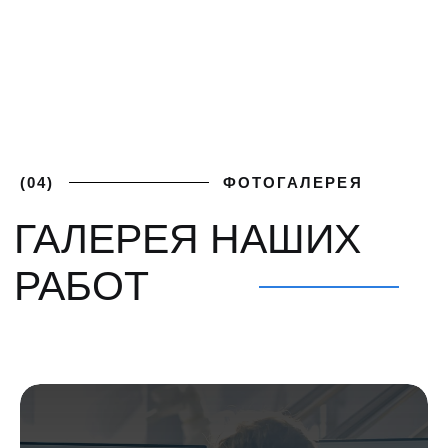
ПОЛУЧИТЕ
+7 (812) 748-93-65
ЛУЧШИЕ
mk@severgarant.com
УСЛОВИЯ
Отправьте нам лучшее
предложение от вашего
поставщика и мы его перебьём
Введите номер