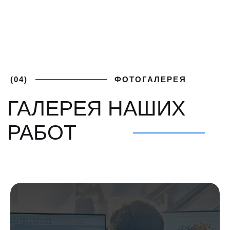
ПОЛУЧИТЕ
+7 (812) 748-93-65
ЛУЧШИЕ
mk@severgarant.com
УСЛОВИЯ
Отправьте нам лучшее
предложение от вашего
поставщика и мы его перебьём
Введите номер
+7 999 000-00-00