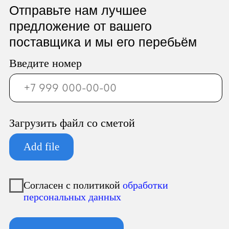
ООО «Север Гарант»
Юридический адрес:
196247, Санкт-Петербург г, вн.тер.г.
муниципальный округ
Новоизмайловское, пл. Конституции, д.
3, к. 2, литера А, помещ. 135-Н офис А-1,
комната 2
Фактический адрес:
196247, Санкт-Петербург г, вн.тер.г.
муниципальный округ