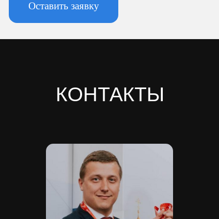
Новоизмайловское, пл. Конституции, д.
3, к. 2, литера А, помещ. 135-Н офис А-1,
комната 2
Реквизиты:
ИНН 7810974702
КПП 781001001
ОГРН 1237800042138
Расчетный счет 40702810420000084362
Кор/счет 30101810745374525104
БИК 044525104
Банк ООО "Банк Точка"
Скачать