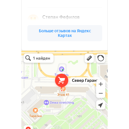
Ленинградской
области
(03)
О КОМПАНИИ
СЕВЕР
ГАРАНТ
Север Гарант Групп на карте Санкт‑Петербурга — Яндекс Карты
Север Гарант Групп
Металлоконструкции в Санкт‑Петербурге
Металлообработка в Санкт‑Петербурге
Ваш надёжный партнёр в реализации
уникальных проектов. Наша команда
опытных специалистов, готова
воплотить в жизнь самые смелые идеи
и проекты. Мы предлагаем широкий
спектр услуг по проектированию и
изготовлению металлоконструкций и
изделий любой сложности под ключ.