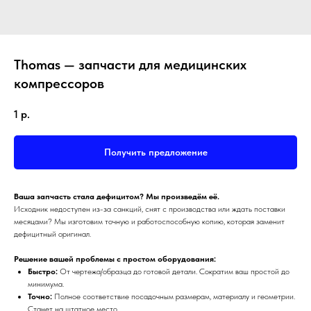
Thomas — запчасти для медицинских
компрессоров
1
р.
Получить предложение
Ваша запчасть стала дефицитом? Мы произведём её.
Исходник недоступен из-за санкций, снят с производства или ждать поставки
месяцами? Мы изготовим точную и работоспособную копию, которая заменит
дефицитный оригинал.
Решение вашей проблемы с простом оборудования:
Быстро:
От чертежа/образца до готовой детали. Сократим ваш простой до
минимума.
Точно:
Полное соответствие посадочным размерам, материалу и геометрии.
Станет на штатное место.