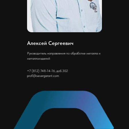
Алексей Сергеевич
Руководитель направления по обработке металла и
металлоизделий
+7 (812) 748-14-16, доб.302
profi@severgarant.com