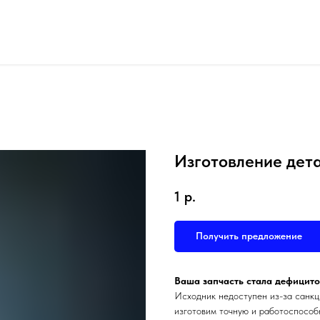
Изготовление дета
1
р.
Получить предложение
Ваша запчасть стала дефицито
Исходник недоступен из-за санкц
изготовим точную и работоспособ