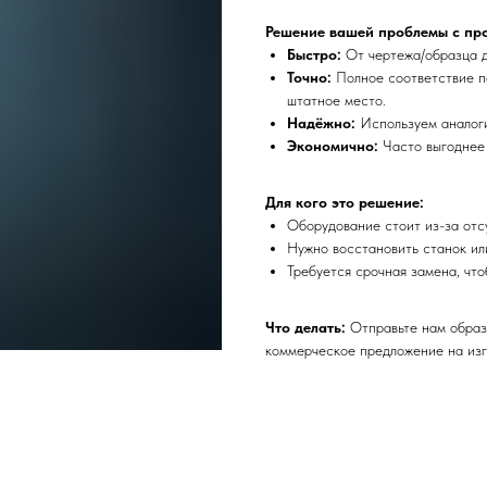
Решение вашей проблемы с пр
Быстро:
От чертежа/образца д
Точно:
Полное соответствие п
штатное место.
Надёжно:
Используем аналоги
Экономично:
Часто выгоднее 
Для кого это решение:
Оборудование стоит из-за отс
Нужно восстановить станок или
Требуется срочная замена, что
Что делать:
Отправьте нам образ
коммерческое предложение на изг