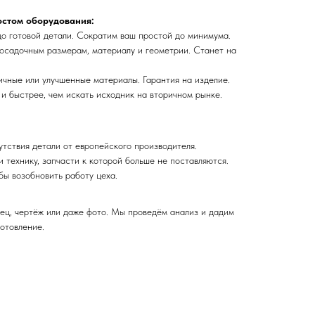
остом оборудования:
о готовой детали. Сократим ваш простой до минимума.
осадочным размерам, материалу и геометрии. Станет на
чные или улучшенные материалы. Гарантия на изделие.
и быстрее, чем искать исходник на вторичном рынке.
утствия детали от европейского производителя.
 технику, запчасти к которой больше не поставляются.
бы возобновить работу цеха.
ец, чертёж или даже фото. Мы проведём анализ и дадим
отовление.