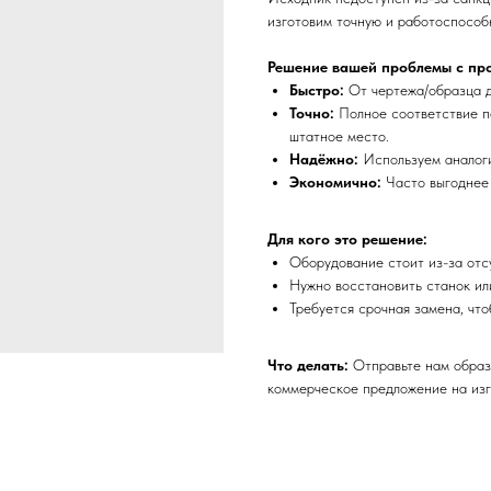
изготовим точную и работоспособ
Решение вашей проблемы с пр
Быстро:
От чертежа/образца д
Точно:
Полное соответствие п
штатное место.
Надёжно:
Используем аналоги
Экономично:
Часто выгоднее 
Для кого это решение:
Оборудование стоит из-за отс
Нужно восстановить станок или
Требуется срочная замена, что
Что делать:
Отправьте нам образ
коммерческое предложение на изг