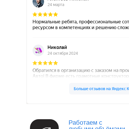
Север Гарант Групп на карте Санкт‑Петербург
Работаем с
любыми объёмами