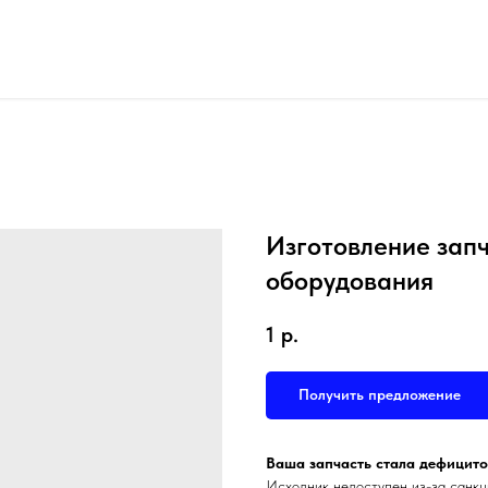
Изготовление запч
оборудования
1
р.
Получить предложение
Ваша запчасть стала дефицито
Исходник недоступен из-за санкц