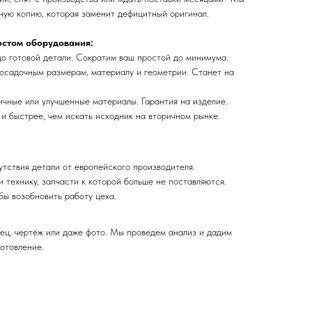
ную копию, которая заменит дефицитный оригинал.
остом оборудования:
о готовой детали. Сократим ваш простой до минимума.
осадочным размерам, материалу и геометрии. Станет на
чные или улучшенные материалы. Гарантия на изделие.
и быстрее, чем искать исходник на вторичном рынке.
утствия детали от европейского производителя.
 технику, запчасти к которой больше не поставляются.
бы возобновить работу цеха.
ец, чертёж или даже фото. Мы проведём анализ и дадим
отовление.