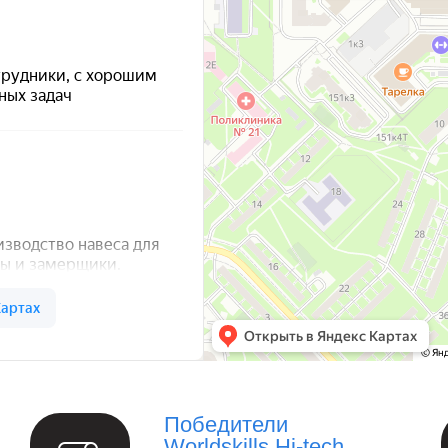
а — Яндекс Карты
Победители
Worldskills Hi-tech