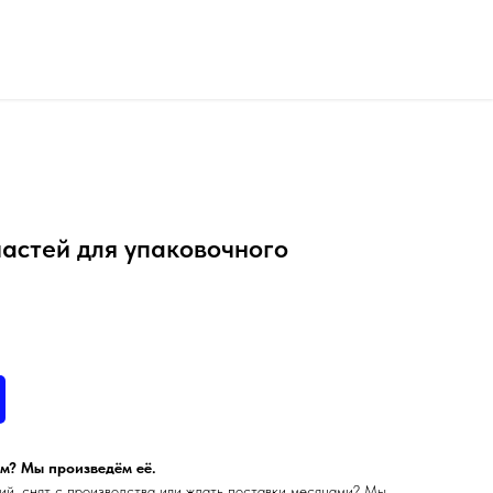
астей для упаковочного
м? Мы произведём её.
ий, снят с производства или ждать поставки месяцами? Мы