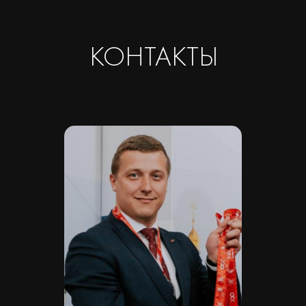
КПП 781001001
ОГРН 1237800042138
Расчетный счет 40702810420000084362
Кор/счет 30101810745374525104
БИК 044525104
Банк ООО "Банк Точка"
Скачать