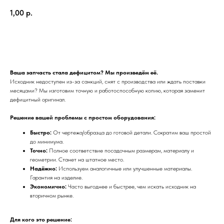
1,00
р.
Получить предложение
Ваша запчасть стала дефицитом? Мы произведём её.
Исходник недоступен из-за санкций, снят с производства или ждать поставки
месяцами? Мы изготовим точную и работоспособную копию, которая заменит
дефицитный оригинал.
Решение вашей проблемы с простом оборудования:
Быстро:
От чертежа/образца до готовой детали. Сократим ваш простой
до минимума.
Точно:
Полное соответствие посадочным размерам, материалу и
геометрии. Станет на штатное место.
Надёжно:
Используем аналогичные или улучшенные материалы.
Гарантия на изделие.
Экономично:
Часто выгоднее и быстрее, чем искать исходник на
ПРЕИМУЩЕСТВА
вторичном рынке.
ОТЗЫВЫ О НАШЕЙ
Для кого это решение: