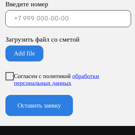
ООО «Север Гарант»
Юридический адрес:
196247, Санкт-Петербург г, вн.тер.г.
муниципальный округ Новоизмайловское, пл.
Конституции, д. 3, к. 2, литера А, помещ. 135-Н
офис А-1, комната 2
Фактический адрес:
196247, Санкт-Петербург г, вн.тер.г.
муниципальный округ Новоизмайловское, пл.
Конституции, д. 3, к. 2, литера А, помещ. 135-Н
офис А-1, комната 2
Реквизиты:
ИНН 7810974702