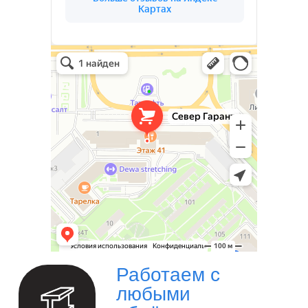
(03)
О КОМПАНИИ
СЕВЕР ГАРАНТ
Север Гарант Групп на карте Санкт‑Петербурга — Яндекс Карты
Север Гарант Групп
Металлоконструкции в Санкт‑Петербурге
Металлообработка в Санкт‑Петербурге
Ваш надёжный партнёр в реализации
уникальных проектов. Наша команда
опытных специалистов, готова воплотить в
жизнь самые смелые идеи и проекты. Мы
предлагаем широкий спектр услуг по
проектированию и изготовлению
металлоконструкций и изделий любой
сложности под ключ.
Изготовление металлоизделий и
металлоконструкций.