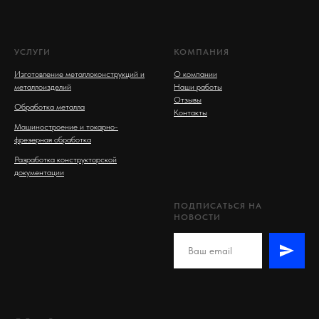
УСЛУГИ
КОМПАНИЯ
Изготовление металлоконструкций и
О компании
металлоизделий
Наши работы
Отзывы
Обработка металла
Контакты
Машиностроение и токарно-
фрезерная обработка
Разработка конструкторской
документации
ПОДПИСАТЬСЯ НА
НОВОСТИ