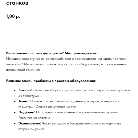
станков
1,00
р.
Получить предложение
Ваша запчасть стала дефицитом? Мы произведём её.
Исходник недоступен из-за санкций, снят с производства или ждать поставки
месяцами? Мы изготовим точную и работоспособную копию, которая заменит
дефицитный оригинал.
Решение вашей проблемы с простом оборудования:
Быстро:
От чертежа/образца до готовой детали. Сократим ваш простой
до минимума.
Точно:
Полное соответствие посадочным размерам, материалу и
геометрии. Станет на штатное место.
Надёжно:
Используем аналогичные или улучшенные материалы.
Гарантия на изделие.
ПРЕИМУЩЕСТВА
Экономично:
Часто выгоднее и быстрее, чем искать исходник на
вторичном рынке.
ОТЗЫВЫ О НАШЕЙ