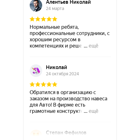
Работаем с любыми
объёмами
Просто отправьте заявку
на расчёт
Победители
Worldskills Hi-tech
Высокотехнологичные
отрасли промышленности
Лидеры в цене
и качестве
По Санкт-Петербургу и
Ленинградской области