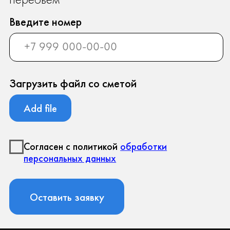
ООО «Север Гарант»
Юридический адрес:
196247, Санкт-Петербург г, вн.тер.г.
муниципальный округ Новоизмайловское, пл.
Конституции, д. 3, к. 2, литера А, помещ. 135-Н
офис А-1, комната 2
Фактический адрес:
196247, Санкт-Петербург г, вн.тер.г.
муниципальный округ Новоизмайловское, пл.
Конституции, д. 3, к. 2, литера А, помещ. 135-Н
офис А-1, комната 2
Реквизиты: