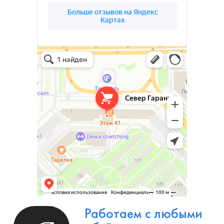
(03)
О КОМПАНИИ
СЕВЕР ГАРАНТ
Север Гарант Групп на карте Санкт‑Петербурга — Яндекс Карты
Север Гарант Групп
Металлоконструкции в Санкт‑Петербурге
Металлообработка в Санкт‑Петербурге
Ваш надёжный партнёр в реализации
уникальных проектов. Наша команда
опытных специалистов, готова воплотить в
жизнь самые смелые идеи и проекты. Мы
предлагаем широкий спектр услуг по
проектированию и изготовлению
металлоконструкций и изделий любой
сложности под ключ.
Изготовление металлоизделий и