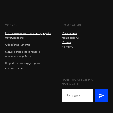
УСЛУГИ
КОМПАНИЯ
Изготовление металлоконструкций и
О компании
металлоизделий
Наши работы
Отзывы
Обработка металла
Контакты
Машиностроение и токарно-
фрезерная обработка
Разработка конструкторской
документации
ПОДПИСАТЬСЯ НА
НОВОСТИ