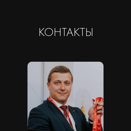
ИНН 7810974702
КПП 781001001
ОГРН 1237800042138
Расчетный счет 40702810420000084362
Кор/счет 30101810745374525104
БИК 044525104
Банк ООО "Банк Точка"
Скачать