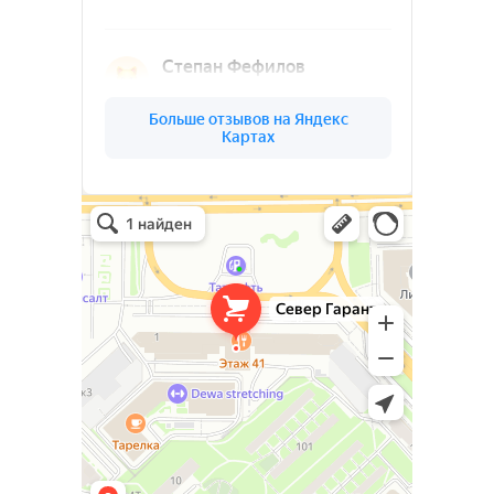
Ленинградской
области
(03)
О КОМПАНИИ
СЕВЕР
ГАРАНТ
Север Гарант Групп на карте Санкт‑Петербурга — Яндекс Карты
Север Гарант Групп
Металлоконструкции в Санкт‑Петербурге
Металлообработка в Санкт‑Петербурге
Ваш надёжный партнёр в реализации
уникальных проектов. Наша команда
опытных специалистов, готова
воплотить в жизнь самые смелые идеи
и проекты. Мы предлагаем широкий
спектр услуг по проектированию и
изготовлению металлоконструкций и
изделий любой сложности под ключ.