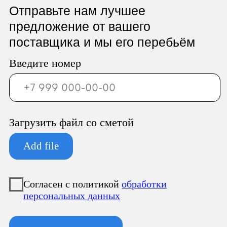
ООО «Север Гарант»
Юридический адрес:
196247, Санкт-Петербург г, вн.тер.г.
муниципальный округ
Новоизмайловское, пл. Конституции, д.
3, к. 2, литера А, помещ. 135-Н офис А-1,
комната 2
Фактический адрес:
196247, Санкт-Петербург г, вн.тер.г.
муниципальный округ