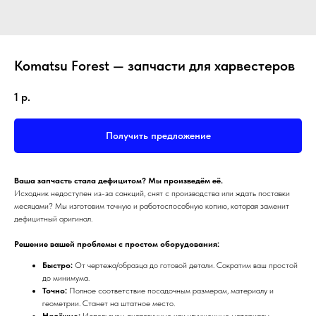
Komatsu Forest — запчасти для харвестеров
1
р.
Получить предложение
Ваша запчасть стала дефицитом? Мы произведём её.
Исходник недоступен из-за санкций, снят с производства или ждать поставки
месяцами? Мы изготовим точную и работоспособную копию, которая заменит
дефицитный оригинал.
Решение вашей проблемы с простом оборудования:
Быстро:
От чертежа/образца до готовой детали. Сократим ваш простой
до минимума.
Точно:
Полное соответствие посадочным размерам, материалу и
геометрии. Станет на штатное место.