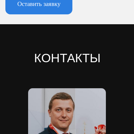
Новоизмайловское, пл. Конституции, д.
3, к. 2, литера А, помещ. 135-Н офис А-1,
комната 2
Реквизиты:
ИНН 7810974702
КПП 781001001
ОГРН 1237800042138
Расчетный счет 40702810420000084362
Кор/счет 30101810745374525104
БИК 044525104
Банк ООО "Банк Точка"
Скачать