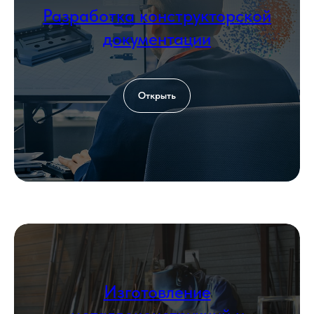
Разработка конструкторской
Загрузить файл со сметой
документации
Add file
Согласен с политикой
обработки
Открыть
персональных данных
Оставить заявку
КОНТАКТЫ
Изготовление