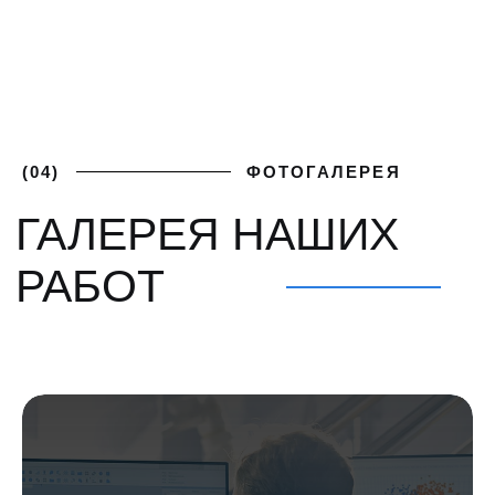
ПОЛУЧИТЕ
+7 (812) 748-93-65
ЛУЧШИЕ
mk@severgarant.com
УСЛОВИЯ
Отправьте нам лучшее
предложение от вашего
поставщика и мы его перебьём
Введите номер
+7 999 000-00-00