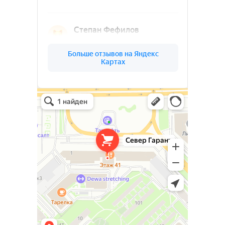
Ленинградской
области
(03)
О КОМПАНИИ
СЕВЕР
ГАРАНТ
Север Гарант Групп на карте Санкт‑Петербурга — Яндекс Карты
Север Гарант Групп
Металлоконструкции в Санкт‑Петербурге
Металлообработка в Санкт‑Петербурге
Ваш надёжный партнёр в реализации
уникальных проектов. Наша команда
опытных специалистов, готова
воплотить в жизнь самые смелые идеи
и проекты. Мы предлагаем широкий
спектр услуг по проектированию и
изготовлению металлоконструкций и
изделий любой сложности под ключ.