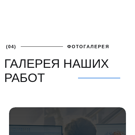
ПОЛУЧИТЕ
+7 (812) 748-93-65
ЛУЧШИЕ
mk@severgarant.com
УСЛОВИЯ
Отправьте нам лучшее
предложение от вашего
поставщика и мы его перебьём
Введите номер
+7 999 000-00-00