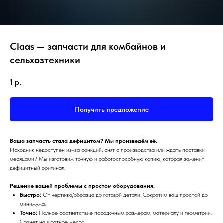
Claas — запчасти для комбайнов и
сельхозтехники
1
р.
Получить предложение
Ваша запчасть стала дефицитом? Мы произведём её.
Исходник недоступен из-за санкций, снят с производства или ждать поставки
месяцами? Мы изготовим точную и работоспособную копию, которая заменит
дефицитный оригинал.
Решение вашей проблемы с простом оборудования:
Быстро:
От чертежа/образца до готовой детали. Сократим ваш простой до
минимума.
Точно:
Полное соответствие посадочным размерам, материалу и геометрии.
Станет на штатное место.