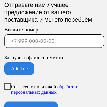
ООО «Север Гарант»
Юридический адрес:
196247, Санкт-Петербург г, вн.тер.г.
муниципальный округ
Новоизмайловское, пл. Конституции, д.
3, к. 2, литера А, помещ. 135-Н офис А-1,
комната 2
Фактический адрес:
196247, Санкт-Петербург г, вн.тер.г.
муниципальный округ
Новоизмайловское, пл. Конституции, д.