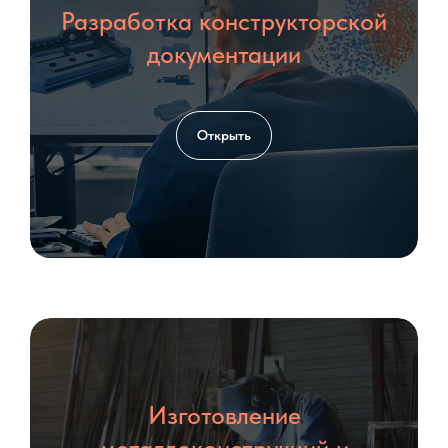
Разработка конструкторской
Загрузить файл со сметой
документации
Add file
Согласен с политикой
обработки
Открыть
персональных данных
Оставить заявку
КОНТАКТЫ
Изготовление