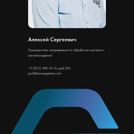
Алексей Сергеевич
Руководитель направления по обработке металла и
металлоизделий
+7 (812) 748-14-16, доб.302
profi@severgarant.com