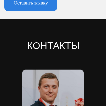
3, к. 2, литера А, помещ. 135-Н офис А-1,
комната 2
Реквизиты:
ИНН 7810974702
КПП 781001001
ОГРН 1237800042138
Расчетный счет 40702810420000084362
Кор/счет 30101810745374525104
БИК 044525104
Банк ООО "Банк Точка"
Скачать