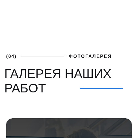
ПОЛУЧИТЕ
+7 (812) 748-93-65
ЛУЧШИЕ
mk@severgarant.com
УСЛОВИЯ
Отправьте нам лучшее
предложение от вашего
поставщика и мы его перебьём
Введите номер