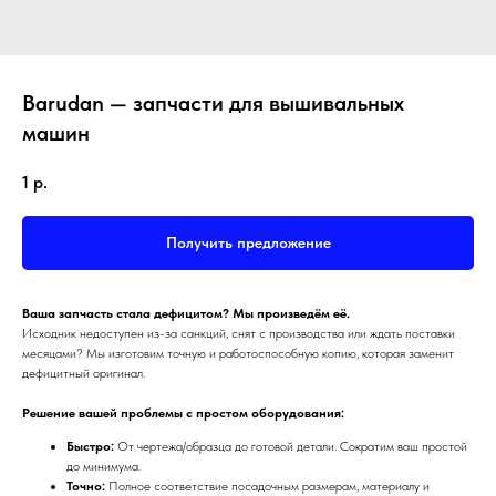
Barudan — запчасти для вышивальных
машин
1
р.
Получить предложение
Ваша запчасть стала дефицитом? Мы произведём её.
Исходник недоступен из-за санкций, снят с производства или ждать поставки
месяцами? Мы изготовим точную и работоспособную копию, которая заменит
дефицитный оригинал.
Решение вашей проблемы с простом оборудования:
Быстро:
От чертежа/образца до готовой детали. Сократим ваш простой
до минимума.
Точно:
Полное соответствие посадочным размерам, материалу и