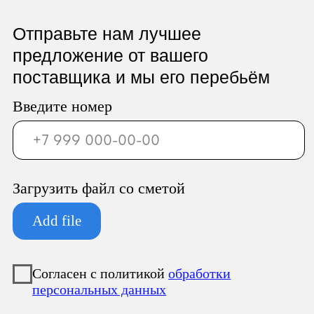
ООО «Север Гарант»
Юридический адрес:
196247, Санкт-Петербург г, вн.тер.г.
муниципальный округ
Новоизмайловское, пл. Конституции, д.
3, к. 2, литера А, помещ. 135-Н офис А-1,
комната 2
Фактический адрес: