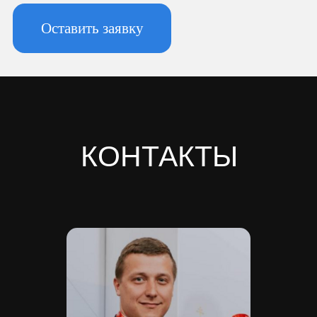
196247, Санкт-Петербург г, вн.тер.г.
муниципальный округ
Новоизмайловское, пл. Конституции, д.
3, к. 2, литера А, помещ. 135-Н офис А-1,
комната 2
Реквизиты:
ИНН 7810974702
КПП 781001001
ОГРН 1237800042138
Расчетный счет 40702810420000084362
Кор/счет 30101810745374525104
БИК 044525104
Банк ООО "Банк Точка"
Скачать