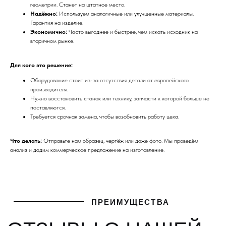
геометрии. Станет на штатное место.
Надёжно:
Используем аналогичные или улучшенные материалы.
ПРЕИМУЩЕСТВА
Гарантия на изделие.
ОТЗЫВЫ О НАШЕЙ
Экономично:
Часто выгоднее и быстрее, чем искать исходник на
вторичном рынке.
КОМПАНИИ
Для кого это решение:
Оборудование стоит из-за отсутствия детали от европейского
производителя.
Нужно восстановить станок или технику, запчасти к которой больше не
поставляются.
Требуется срочная замена, чтобы возобновить работу цеха.
Что делать:
Отправьте нам образец, чертёж или даже фото. Мы проведём
анализ и дадим коммерческое предложение на изготовление.