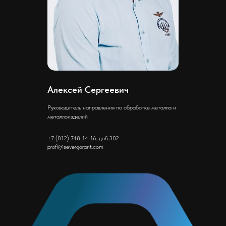
Алексей Сергеевич
Руководитель направления по обработке металла и
металлоизделий
+7 (812) 748-14-16, доб.302
profi@severgarant.com