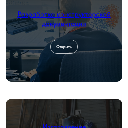
+7 999 000-00-00
Разработка конструкторской
Загрузить файл со сметой
документации
Add file
Согласен с политикой
обработки
Открыть
персональных данных
Оставить заявку
КОНТАКТЫ
Изготовление