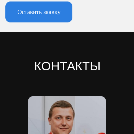
196247, Санкт-Петербург г, вн.тер.г.
муниципальный округ
Новоизмайловское, пл. Конституции, д.
3, к. 2, литера А, помещ. 135-Н офис А-1,
комната 2
Реквизиты:
ИНН 7810974702
КПП 781001001
ОГРН 1237800042138
Расчетный счет 40702810420000084362
Кор/счет 30101810745374525104
БИК 044525104
Банк ООО "Банк Точка"
Скачать