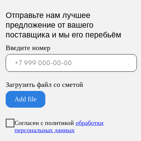
ООО «Север Гарант»
Юридический адрес:
196247, Санкт-Петербург г, вн.тер.г.
муниципальный округ
Новоизмайловское, пл. Конституции, д.
3, к. 2, литера А, помещ. 135-Н офис А-1,
комната 2
Фактический адрес: