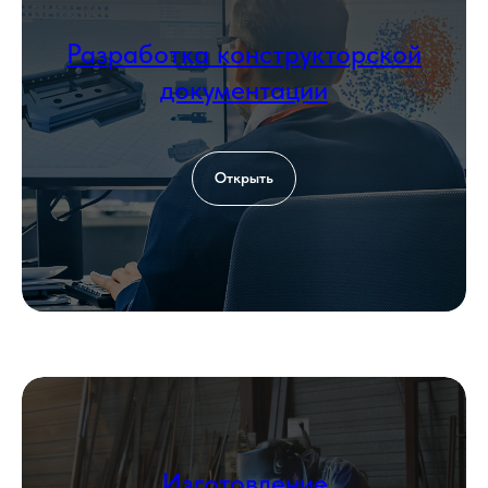
+7 999 000-00-00
Разработка конструкторской
Загрузить файл со сметой
документации
Add file
Согласен с политикой
обработки
Открыть
персональных данных
Оставить заявку
КОНТАКТЫ
Изготовление