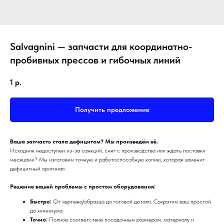
Salvagnini — запчасти для координатно-
пробивных прессов и гибочных линий
1
р.
Получить предложение
Ваша запчасть стала дефицитом? Мы произведём её.
Исходник недоступен из-за санкций, снят с производства или ждать поставки
месяцами? Мы изготовим точную и работоспособную копию, которая заменит
дефицитный оригинал.
Решение вашей проблемы с простом оборудования:
Быстро:
От чертежа/образца до готовой детали. Сократим ваш простой
до минимума.
Точно:
Полное соответствие посадочным размерам, материалу и