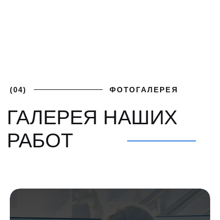
ПОЛУЧИТЕ
+7 (812) 748-93-65
ЛУЧШИЕ
mk@severgarant.com
УСЛОВИЯ
Отправьте нам лучшее
предложение от вашего
поставщика и мы его перебьём
Введите номер