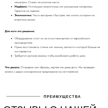
геометрии. Станет на штатное место.
Надёжно:
Используем аналогичные или улучшенные материалы.
ПРЕИМУЩЕСТВА
Гарантия на изделие.
ОТЗЫВЫ О НАШЕЙ
Экономично:
Часто выгоднее и быстрее, чем искать исходник на
вторичном рынке.
КОМПАНИИ
Для кого это решение:
Оборудование стоит из-за отсутствия детали от европейского
производителя.
Нужно восстановить станок или технику, запчасти к которой больше не
поставляются.
Требуется срочная замена, чтобы возобновить работу цеха.
Что делать:
Отправьте нам образец, чертёж или даже фото. Мы проведём
анализ и дадим коммерческое предложение на изготовление.