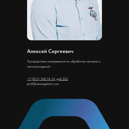
Алексей Сергеевич
Руководитель направления по обработке металла и
металлоизделий
+7 (812) 748-14-16, доб.302
profi@severgarant.com