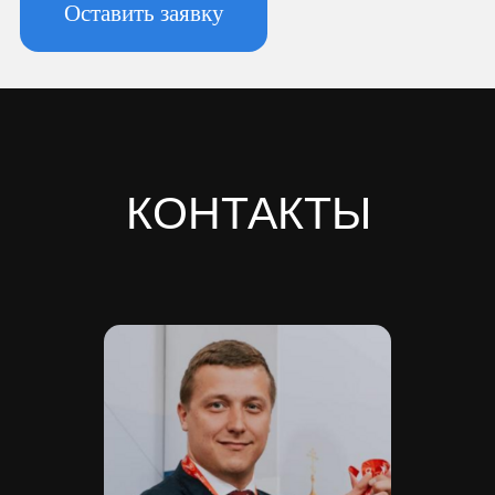
3, к. 2, литера А, помещ. 135-Н офис А-1,
комната 2
Реквизиты:
ИНН 7810974702
КПП 781001001
ОГРН 1237800042138
Расчетный счет 40702810420000084362
Кор/счет 30101810745374525104
БИК 044525104
Банк ООО "Банк Точка"
Скачать