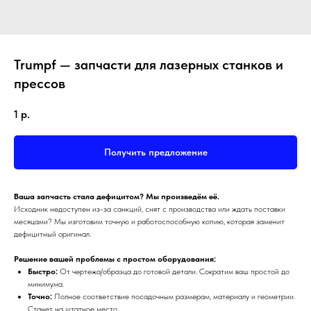
Trumpf — запчасти для лазерных станков и
прессов
1
р.
Получить предложение
Ваша запчасть стала дефицитом? Мы произведём её.
Исходник недоступен из-за санкций, снят с производства или ждать поставки
месяцами? Мы изготовим точную и работоспособную копию, которая заменит
дефицитный оригинал.
Решение вашей проблемы с простом оборудования:
Быстро:
От чертежа/образца до готовой детали. Сократим ваш простой до
минимума.
Точно:
Полное соответствие посадочным размерам, материалу и геометрии.
Станет на штатное место.