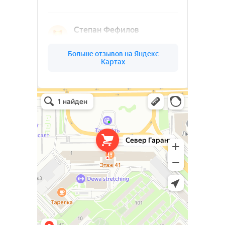
Ленинградской
области
(03)
О КОМПАНИИ
СЕВЕР
ГАРАНТ
Север Гарант Групп на карте Санкт‑Петербурга — Яндекс Карты
Север Гарант Групп
Металлоконструкции в Санкт‑Петербурге
Металлообработка в Санкт‑Петербурге
Ваш надёжный партнёр в реализации
уникальных проектов. Наша команда
опытных специалистов, готова
воплотить в жизнь самые смелые идеи
и проекты. Мы предлагаем широкий
спектр услуг по проектированию и
изготовлению металлоконструкций и
изделий любой сложности под ключ.