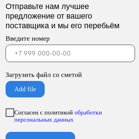
ООО «Север Гарант»
Юридический адрес:
196247, Санкт-Петербург г, вн.тер.г.
муниципальный округ
Новоизмайловское, пл. Конституции, д.
3, к. 2, литера А, помещ. 135-Н офис А-1,
комната 2
Фактический адрес:
196247, Санкт-Петербург г, вн.тер.г.
муниципальный округ
Новоизмайловское, пл. Конституции, д.