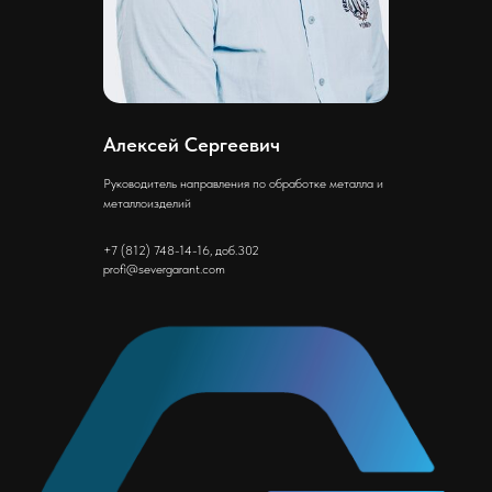
Алексей Сергеевич
Руководитель направления по обработке металла и
металлоизделий
+7 (812) 748-14-16, доб.302
profi@severgarant.com