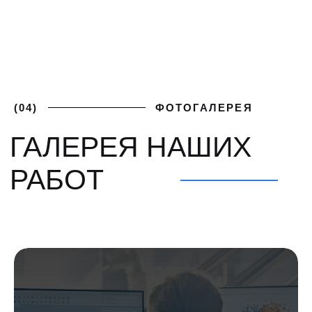
ПОЛУЧИТЕ
+7 (812) 748-93-65
ЛУЧШИЕ
mk@severgarant.com
УСЛОВИЯ
Отправьте нам лучшее
предложение от вашего
поставщика и мы его перебьём
Введите номер
+7 999 000-00-00