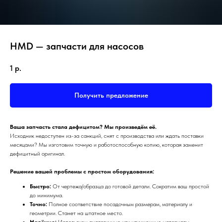
HMD — запчасти для насосов
1
р.
Получить предложение
Ваша запчасть стала дефицитом? Мы произведём её.
Исходник недоступен из-за санкций, снят с производства или ждать поставки
месяцами? Мы изготовим точную и работоспособную копию, которая заменит
дефицитный оригинал.
Решение вашей проблемы с простом оборудования:
Быстро:
От чертежа/образца до готовой детали. Сократим ваш простой
до минимума.
Точно:
Полное соответствие посадочным размерам, материалу и
геометрии. Станет на штатное место.