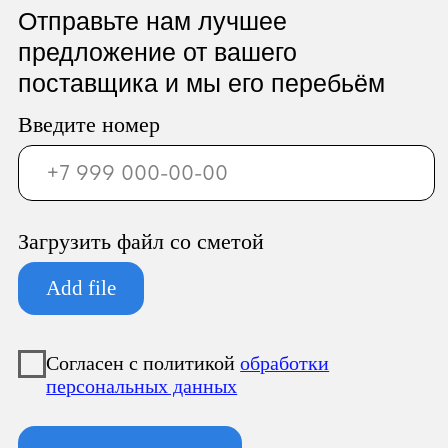
ООО «Север Гарант»
Юридический адрес:
196247, Санкт-Петербург г, вн.тер.г.
муниципальный округ
Новоизмайловское, пл. Конституции, д.
3, к. 2, литера А, помещ. 135-Н офис А-1,
комната 2
Фактический адрес:
196247, Санкт-Петербург г, вн.тер.г.
муниципальный округ