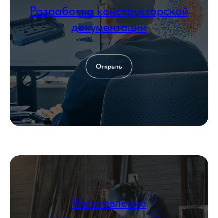
Разработка конструкторской
Загрузить файл со сметой
документации
Add file
Согласен с политикой
обработки
Открыть
персональных данных
Оставить заявку
КОНТАКТЫ
Изготовление