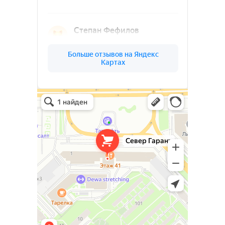
Ленинградской
области
(03)
О КОМПАНИИ
СЕВЕР
ГАРАНТ
Север Гарант Групп на карте Санкт‑Петербурга — Яндекс Карты
Север Гарант Групп
Металлоконструкции в Санкт‑Петербурге
Металлообработка в Санкт‑Петербурге
Ваш надёжный партнёр в реализации
уникальных проектов. Наша команда
опытных специалистов, готова
воплотить в жизнь самые смелые идеи
и проекты. Мы предлагаем широкий
спектр услуг по проектированию и
изготовлению металлоконструкций и
изделий любой сложности под ключ.