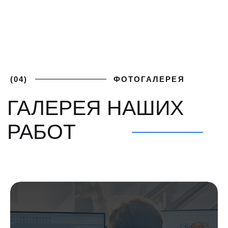
ПОЛУЧИТЕ
+7 (812) 748-93-65
ЛУЧШИЕ
mk@severgarant.com
УСЛОВИЯ
Отправьте нам лучшее
предложение от вашего
поставщика и мы его перебьём
Введите номер
+7 999 000-00-00