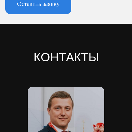
Новоизмайловское, пл. Конституции, д.
3, к. 2, литера А, помещ. 135-Н офис А-1,
комната 2
Реквизиты:
ИНН 7810974702
КПП 781001001
ОГРН 1237800042138
Расчетный счет 40702810420000084362
Кор/счет 30101810745374525104
БИК 044525104
Банк ООО "Банк Точка"
Скачать