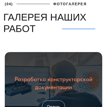
ПОЛУЧИТЕ
+7 (812) 748-93-65
ЛУЧШИЕ
mk@severgarant.com
УСЛОВИЯ
Отправьте нам лучшее
предложение от вашего
поставщика и мы его перебьём
Введите номер
Разработка конструкторской
+7 999 000-00-00
документации
Загрузить файл со сметой
Add file
Открыть