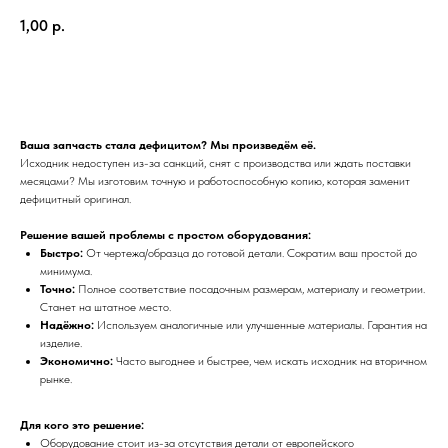
1,00
р.
Получить предложение
Ваша запчасть стала дефицитом? Мы произведём её.
Исходник недоступен из-за санкций, снят с производства или ждать поставки
месяцами? Мы изготовим точную и работоспособную копию, которая заменит
дефицитный оригинал.
Решение вашей проблемы с простом оборудования:
Быстро:
От чертежа/образца до готовой детали. Сократим ваш простой до
минимума.
Точно:
Полное соответствие посадочным размерам, материалу и геометрии.
Станет на штатное место.
Надёжно:
Используем аналогичные или улучшенные материалы. Гарантия на
изделие.
ПРЕИМУЩЕСТВА
Экономично:
Часто выгоднее и быстрее, чем искать исходник на вторичном
рынке.
ОТЗЫВЫ О НАШЕЙ
КОМПАНИИ
Для кого это решение:
Оборудование стоит из-за отсутствия детали от европейского