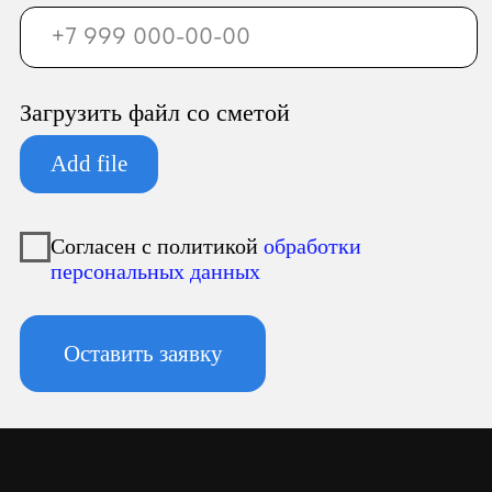
ООО «Север Гарант»
Юридический адрес:
196247, Санкт-Петербург г, вн.тер.г.
муниципальный округ
Новоизмайловское, пл. Конституции, д.
3, к. 2, литера А, помещ. 135-Н офис А-1,
комната 2
Фактический адрес:
196247, Санкт-Петербург г, вн.тер.г.
муниципальный округ
Новоизмайловское, пл. Конституции, д.
3, к. 2, литера А, помещ. 135-Н офис А-1,
комната 2
Реквизиты: