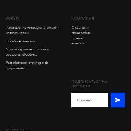
УСЛУГИ
КОМПАНИЯ
Изготовление металлоконструкций и
О компании
металлоизделий
Наши работы
Отзывы
Обработка металла
Контакты
Машиностроение и токарно-
фрезерная обработка
Разработка конструкторской
документации
ПОДПИСАТЬСЯ НА
НОВОСТИ
© Север Гарант