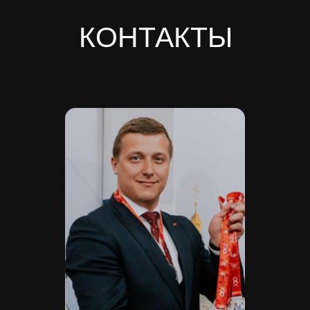
ИНН 7810974702
КПП 781001001
ОГРН 1237800042138
Расчетный счет 40702810420000084362
Кор/счет 30101810745374525104
БИК 044525104
Банк ООО "Банк Точка"
Скачать