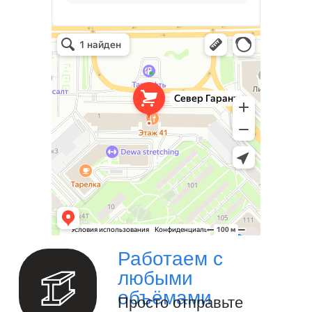
Север Гарант Групп на карте Санкт‑Петербурга — Яндекс Карты
СЕВЕР
Север Гарант Групп
ГАРАНТ
Металлоконструкции в Санкт‑Петербурге
Металлообработка в Санкт‑Петербурге
Ваш надёжный партнёр в реализации
уникальных проектов. Наша команда
опытных специалистов, готова
воплотить в жизнь самые смелые идеи
и проекты. Мы предлагаем широкий
спектр услуг по проектированию и
изготовлению металлоконструкций и
изделий любой сложности под ключ.
Изготовление металлоизделий и
металлоконструкций.
Полный цикл обработки металла и
металлоизделий