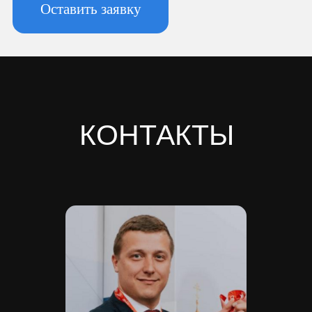
Новоизмайловское, пл. Конституции, д.
3, к. 2, литера А, помещ. 135-Н офис А-1,
комната 2
Реквизиты:
ИНН 7810974702
КПП 781001001
ОГРН 1237800042138
Расчетный счет 40702810420000084362
Кор/счет 30101810745374525104
БИК 044525104
Банк ООО "Банк Точка"
Скачать