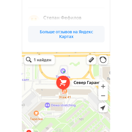
Ленинградской
области
(03)
О КОМПАНИИ
СЕВЕР
ГАРАНТ
Север Гарант Групп на карте Санкт‑Петербурга — Яндекс Карты
Север Гарант Групп
Металлоконструкции в Санкт‑Петербурге
Металлообработка в Санкт‑Петербурге
Ваш надёжный партнёр в реализации
уникальных проектов. Наша команда
опытных специалистов, готова
воплотить в жизнь самые смелые идеи
и проекты. Мы предлагаем широкий
спектр услуг по проектированию и
изготовлению металлоконструкций и
изделий любой сложности под ключ.