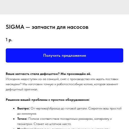
SIGMA — запчасти для насосов
1
р.
Получить предложение
Ваша запчасть стала дефицитом? Мы произведём её.
Исходник недоступен из-за санкций, снят с производства или ждать поставки
месяцами? Мы изготовим точную и работоспособную копию, которая заменит
дефицитный оригинал.
Решение вашей проблемы с простом оборудования:
Быстро:
От чертежа/образца до готовой детали. Сократим ваш простой
до минимума.
Точно:
Полное соответствие посадочным размерам, материалу и
геометрии. Станет на штатное место.