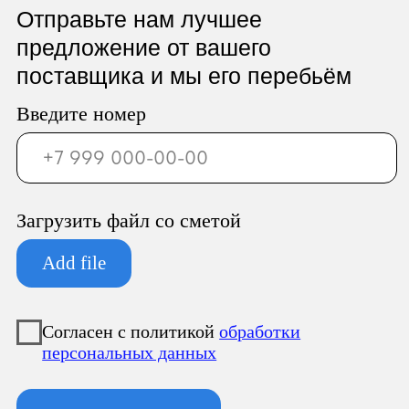
ООО «Север Гарант»
Юридический адрес:
196247, Санкт-Петербург г, вн.тер.г.
муниципальный округ
Новоизмайловское, пл. Конституции, д.
3, к. 2, литера А, помещ. 135-Н офис А-1,
комната 2
Фактический адрес:
196247, Санкт-Петербург г, вн.тер.г.
муниципальный округ