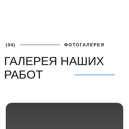
ПОЛУЧИТЕ
+7 (812) 748-93-65
ЛУЧШИЕ
mk@severgarant.com
УСЛОВИЯ
Отправьте нам лучшее
предложение от вашего
поставщика и мы его перебьём
Введите номер
+7 999 000-00-00