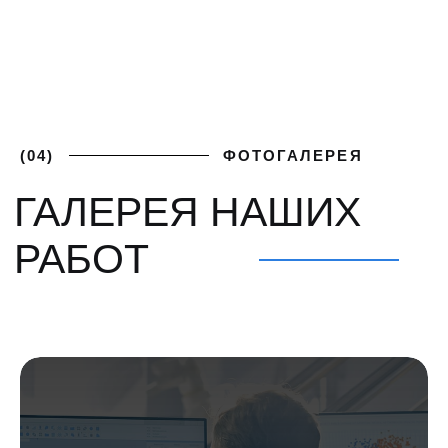
ПОЛУЧИТЕ
+7 (812) 748-93-65
ЛУЧШИЕ
mk@severgarant.com
УСЛОВИЯ
Отправьте нам лучшее
предложение от вашего
поставщика и мы его перебьём
Введите номер
+7 999 000-00-00