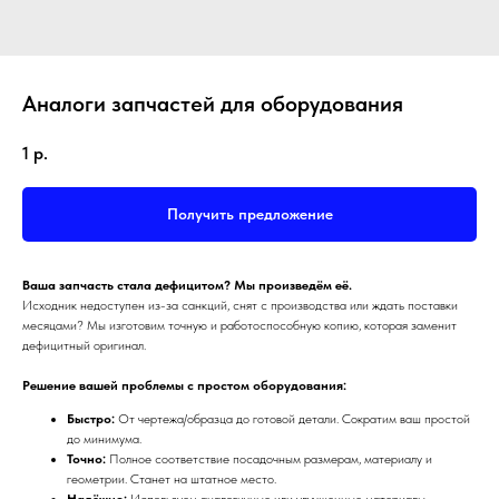
Аналоги запчастей для оборудования
1
р.
Получить предложение
Ваша запчасть стала дефицитом? Мы произведём её.
Исходник недоступен из-за санкций, снят с производства или ждать поставки
месяцами? Мы изготовим точную и работоспособную копию, которая заменит
дефицитный оригинал.
Решение вашей проблемы с простом оборудования:
Быстро:
От чертежа/образца до готовой детали. Сократим ваш простой
до минимума.
Точно:
Полное соответствие посадочным размерам, материалу и
геометрии. Станет на штатное место.