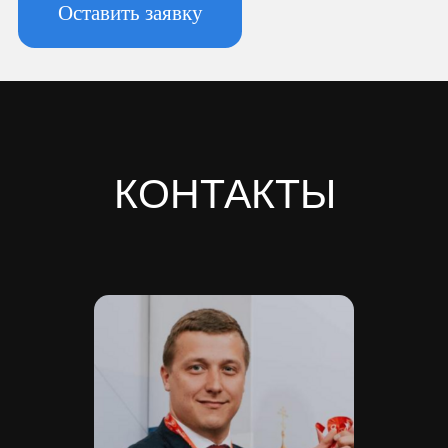
Новоизмайловское, пл. Конституции, д.
3, к. 2, литера А, помещ. 135-Н офис А-1,
комната 2
Реквизиты:
ИНН 7810974702
КПП 781001001
ОГРН 1237800042138
Расчетный счет 40702810420000084362
Кор/счет 30101810745374525104
БИК 044525104
Банк ООО "Банк Точка"
Скачать