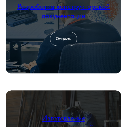
Разработка конструкторской
Загрузить файл со сметой
документации
Add file
Согласен с политикой
обработки
Открыть
персональных данных
Оставить заявку
КОНТАКТЫ
Изготовление