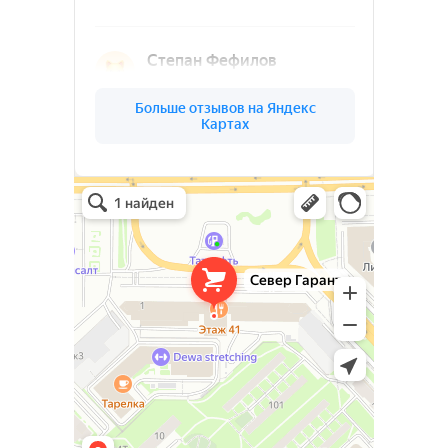
Ленинградской
области
(03)
О КОМПАНИИ
СЕВЕР
ГАРАНТ
Север Гарант Групп на карте Санкт‑Петербурга — Яндекс Карты
Север Гарант Групп
Металлоконструкции в Санкт‑Петербурге
Металлообработка в Санкт‑Петербурге
Ваш надёжный партнёр в реализации
уникальных проектов. Наша команда
опытных специалистов, готова
воплотить в жизнь самые смелые идеи
и проекты. Мы предлагаем широкий
спектр услуг по проектированию и
изготовлению металлоконструкций и
изделий любой сложности под ключ.