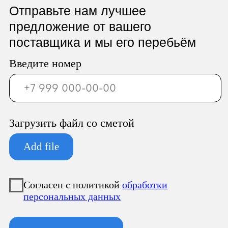
ООО «Север Гарант»
Юридический адрес:
196247, Санкт-Петербург г, вн.тер.г.
муниципальный округ
Новоизмайловское, пл. Конституции, д.
3, к. 2, литера А, помещ. 135-Н офис А-1,
комната 2
Фактический адрес:
196247, Санкт-Петербург г, вн.тер.г.
муниципальный округ