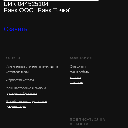
УСЛУГИ
КОМПАНИЯ
Изготовление металлоконструкций и
О компании
металлоизделий
Наши работы
Отзывы
Обработка металла
Контакты
Машиностроение и токарно-
фрезерная обработка
Разработка конструкторской
документации
ПОДПИСАТЬСЯ НА
НОВОСТИ