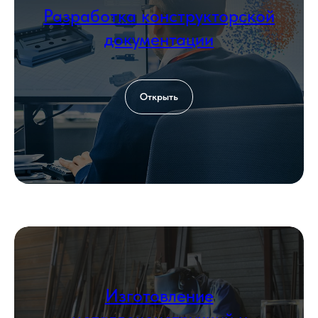
Разработка конструкторской
Загрузить файл со сметой
документации
Add file
Согласен с политикой
обработки
Открыть
персональных данных
Оставить заявку
КОНТАКТЫ
Изготовление