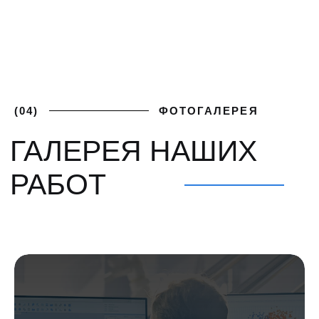
ПОЛУЧИТЕ
+7 (812) 748-93-65
ЛУЧШИЕ
mk@severgarant.com
УСЛОВИЯ
Отправьте нам лучшее
предложение от вашего
поставщика и мы его перебьём
Введите номер
+7 999 000-00-00