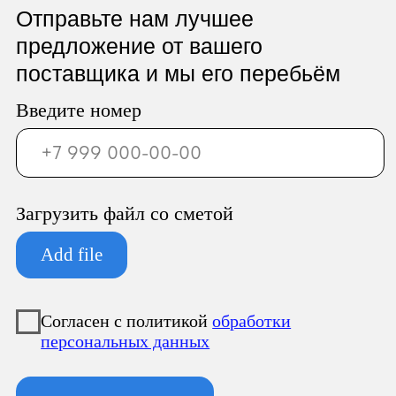
ООО «Север Гарант»
Юридический адрес:
196247, Санкт-Петербург г, вн.тер.г.
муниципальный округ
Новоизмайловское, пл. Конституции, д.
3, к. 2, литера А, помещ. 135-Н офис А-1,
комната 2
Фактический адрес:
196247, Санкт-Петербург г, вн.тер.г.
муниципальный округ