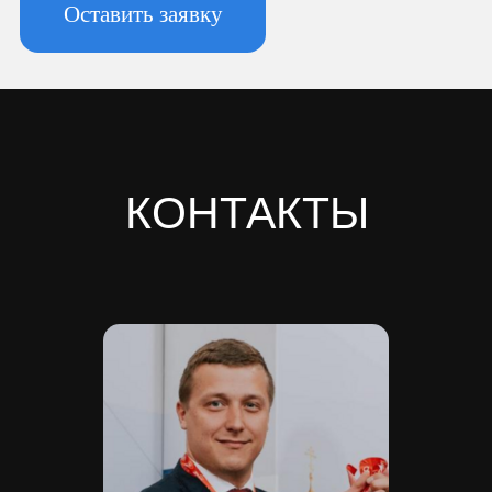
Новоизмайловское, пл. Конституции, д.
3, к. 2, литера А, помещ. 135-Н офис А-1,
комната 2
Реквизиты:
ИНН 7810974702
КПП 781001001
ОГРН 1237800042138
Расчетный счет 40702810420000084362
Кор/счет 30101810745374525104
БИК 044525104
Банк ООО "Банк Точка"
Скачать