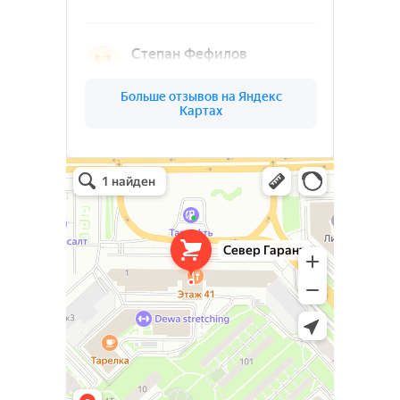
Ленинградской
области
(03)
О КОМПАНИИ
СЕВЕР
ГАРАНТ
Север Гарант Групп на карте Санкт‑Петербурга — Яндекс Карты
Север Гарант Групп
Металлоконструкции в Санкт‑Петербурге
Металлообработка в Санкт‑Петербурге
Ваш надёжный партнёр в реализации
уникальных проектов. Наша команда
опытных специалистов, готова
воплотить в жизнь самые смелые идеи
и проекты. Мы предлагаем широкий
спектр услуг по проектированию и
изготовлению металлоконструкций и
изделий любой сложности под ключ.