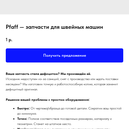
Pfaff — запчасти для швейных машин
1
р.
Получить предложение
Ваша запчасть стала дефицитом? Мы произведём её.
Исходник недоступен из-за санкций, снят с производства или ждать поставки
месяцами? Мы изготовим точную и работоспособную копию, которая заменит
дефицитный оригинал.
Решение вашей проблемы с простом оборудования:
Быстро:
От чертежа/образца до готовой детали. Сократим ваш простой
до минимума.
Точно:
Полное соответствие посадочным размерам, материалу и
геометрии. Станет на штатное место.