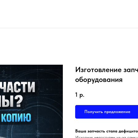
Изготовление зап
оборудования
1
р.
Получить предложение
Ваша запчасть стала дефицито
Исходник недоступен из-за санкц