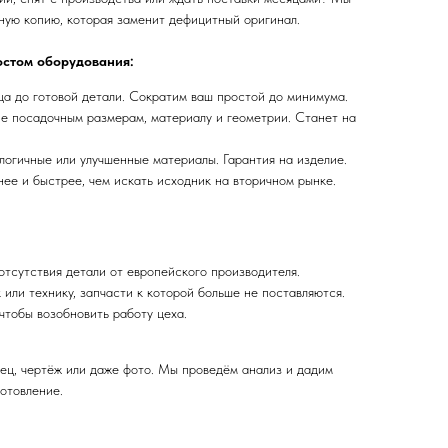
ную копию, которая заменит дефицитный оригинал.
остом оборудования:
а до готовой детали. Сократим ваш простой до минимума.
е посадочным размерам, материалу и геометрии. Станет на
огичные или улучшенные материалы. Гарантия на изделие.
нее и быстрее, чем искать исходник на вторичном рынке.
отсутствия детали от европейского производителя.
или технику, запчасти к которой больше не поставляются.
чтобы возобновить работу цеха.
ец, чертёж или даже фото. Мы проведём анализ и дадим
отовление.