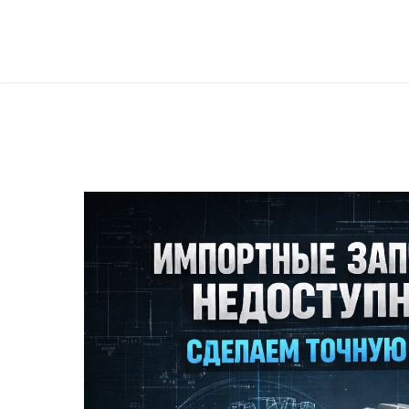
Север Гарант Групп на карте Санкт‑Петербурга — Яндекс Карты