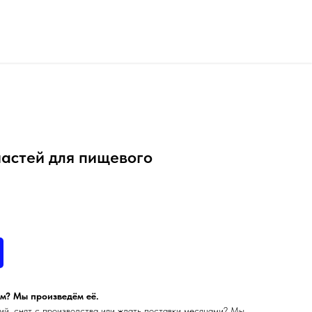
частей для пищевого
м? Мы произведём её.
ий, снят с производства или ждать поставки месяцами? Мы