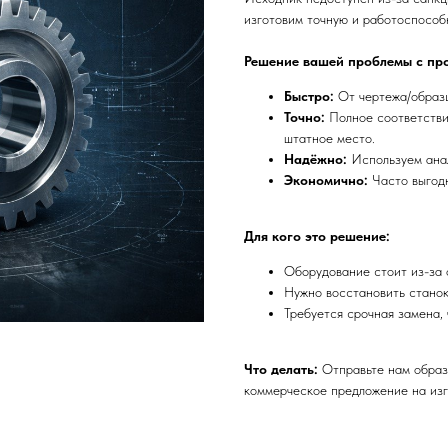
изготовим точную и работоспособ
Решение вашей проблемы с пр
Быстро:
От чертежа/образц
Точно:
Полное соответстви
штатное место.
Надёжно:
Используем анал
Экономично:
Часто выгод
Для кого это решение:
Оборудование стоит из-за 
Нужно восстановить станок 
Требуется срочная замена, 
Что делать:
Отправьте нам образ
коммерческое предложение на изг