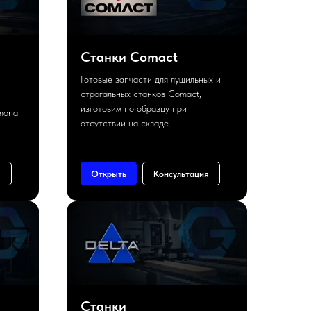
Станки Comact
Готовые запчасти для лущильных и
строгальных станков Comact,
изготовим по образцу при
mona,
отсутствии на складе.
я
Открыть
Консультация
Станки