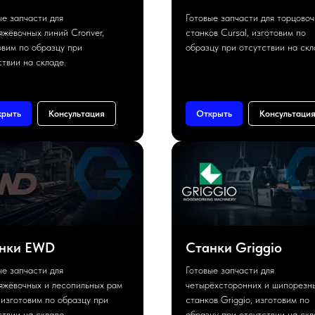
ые запчасти для
Готовые запчасти для торцово
яжёвочных линий Cronver,
станков Cursal, изготовим по
овим по образцу при
образцу при отсутствии на скл
ствии на складе.
крыть
Консультация
Открыть
Консультаци
нки EWD
Станки Griggio
ые запчасти для
Готовые запчасти для
яжёвочных и лесопильных рам
четырёхсторонних и шипорезн
изготовим по образцу при
станков Griggio, изготовим по
ствии на складе.
образцу при отсутствии на скл