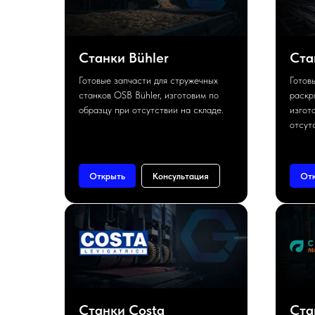
Станки Bühler
Ста
Готовые запчасти для стружечных
Готов
станков OSB Bühler, изготовим по
раскр
образцу при отсутствии на складе.
изгот
отсут
Открыть
Консультация
От
Станки Costa
Ста