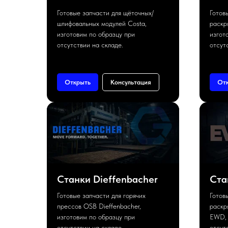
Готовые запчасти для щёточных/
Готов
шлифовальных модулей Costa,
раскр
изготовим по образцу при
изгот
отсутствии на складе.
отсут
Открыть
Консультация
От
Станки Dieffenbacher
Ста
Готовые запчасти для горячих
Готов
прессов OSB Dieffenbacher,
раскр
изготовим по образцу при
EWD, 
отсутствии на складе.
отсут