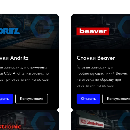
нки Andritz
Станки Beaver
ые запчасти для стружечных
Готовые запчасти для
ов OSB Andritz, изготовим по
профилирующих линий Beaver,
цу при отсутствии на складе.
изготовим по образцу при
отсутствии на складе.
крыть
Консультация
Открыть
Консультаци