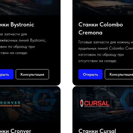
нки Bystronic
Станки Colombo
Cremona
ые запчасти для
яжёвочных линий Bystronic,
Готовые запчасти для ножниц и
овим по образцу при
лущильных линий Colombo Cre
ствии на складе.
изготовим по образцу при
отсутствии на складе.
крыть
Консультация
Открыть
Консультаци
нки Cronver
Станки Cursal