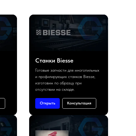
Станки Biesse
Готовые запчасти для многопильных
и профилирующих станков Biesse,
изготовим по образцу при
отсутствии на складе.
я
Открыть
Консультация