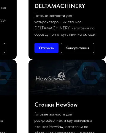
DELTAMACHINERY
чных
Готовые запчасти для
аде.
четырёхсторонних станков
DELTAMACHINERY, изготовим по
образцу при отсутствии на складе.
я
Открыть
Консультация
Станки HewSaw
Готовые запчасти для
ых
раскряжёвочных и круглопильных
станков HewSaw, изготовим по
аде.
образцу при отсутствии на складе.