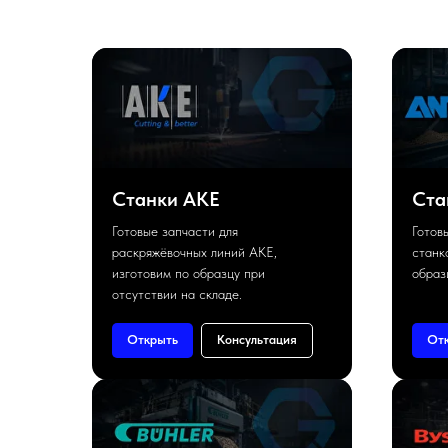
Станки AKE
Ста
Готовые запчасти для
Готов
раскряжёвочных линий AKE,
станк
изготовим по образцу при
образ
отсутствии на складе.
Открыть
Консультация
От